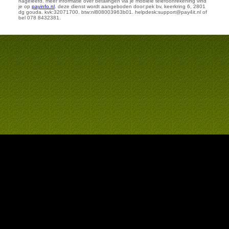
nageleefd. meer informatie over betalingen via je mobiele telefoonrekening vind
je op
payinfo.nl
. deze dienst wordt aangeboden door:pek bv, keerkring 6, 2801
dg gouda. kvk:32071700. btw:nl808003963b01. helpdesk:support@pay4it.nl of
bel 078 8432381.