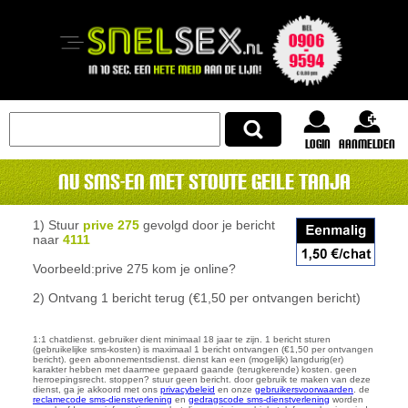
login
Aanmelden
Nu SMS-en met STOUTE GEILE TANJA
1) Stuur
prive 275
gevolgd door je bericht
naar
4111
Voorbeeld:
prive 275 kom je online?
2) Ontvang 1 bericht terug (€1,50 per ontvangen bericht)
1:1 chatdienst. gebruiker dient minimaal 18 jaar te zijn. 1 bericht sturen
(gebruikelijke sms-kosten) is maximaal 1 bericht ontvangen (€1,50 per ontvangen
bericht). geen abonnementsdienst. dienst kan een (mogelijk) langdurig(er)
karakter hebben met daarmee gepaard gaande (terugkerende) kosten. geen
herroepingsrecht. stoppen? stuur geen bericht. door gebruik te maken van deze
dienst, ga je akkoord met ons
privacybeleid
en onze
gebruikersvoorwaarden
. de
reclamecode sms-dienstverlening
en
gedragscode sms-dienstverlening
worden