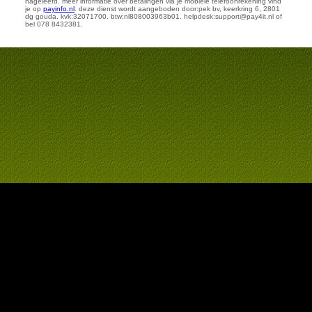
nageleefd. meer informatie over betalingen via je mobiele telefoonrekening vind
je op
payinfo.nl
. deze dienst wordt aangeboden door:pek bv, keerkring 6, 2801
dg gouda. kvk:32071700. btw:nl808003963b01. helpdesk:support@pay4it.nl of
bel 078 8432381.