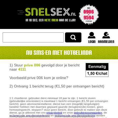
login
Aanmelden
Nu SMS-en met Hotbelinda
1) Stuur
prive 006
gevolgd door je bericht
naar
4111
Voorbeeld:
prive 006 kom je online?
2) Ontvang 1 bericht terug (€1,50 per ontvangen bericht)
1:1 chatdienst. gebruiker dient minimaal 18 jaar te zijn. 1 bericht sturen
(gebruikelijke sms-kosten) is maximaal 1 bericht ontvangen (€1,50 per ontvangen
bericht). geen abonnementsdienst. dienst kan een (mogelijk) langdurig(er)
karakter hebben met daarmee gepaard gaande (terugkerende) kosten. geen
herroepingsrecht. stoppen? stuur geen bericht. door gebruik te maken van deze
dienst, ga je akkoord met ons
privacybeleid
en onze
gebruikersvoorwaarden
. de
reclamecode sms-dienstverlening
en
gedragscode sms-dienstverlening
worden