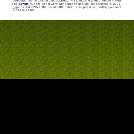
nageleefd. meer informatie over betalingen via je mobiele telefoonrekening vind
je op
payinfo.nl
. deze dienst wordt aangeboden door:pek bv, keerkring 6, 2801
dg gouda. kvk:32071700. btw:nl808003963b01. helpdesk:support@pay4it.nl of
bel 078 8432381.