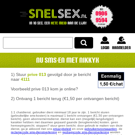
login
Aanmelden
Nu SMS-en met NikkyX
1) Stuur
prive 013
gevolgd door je bericht
naar
4111
Voorbeeld:
prive 013 kom je online?
2) Ontvang 1 bericht terug (€1,50 per ontvangen bericht)
1:1 chatdienst. gebruiker dient minimaal 18 jaar te zijn. 1 bericht sturen
(gebruikelijke sms-kosten) is maximaal 1 bericht ontvangen (€1,50 per ontvangen
bericht). geen abonnementsdienst. dienst kan een (mogelijk) langdurig(er)
karakter hebben met daarmee gepaard gaande (terugkerende) kosten. geen
herroepingsrecht. stoppen? stuur geen bericht. door gebruik te maken van deze
dienst, ga je akkoord met ons
privacybeleid
en onze
gebruikersvoorwaarden
. de
reclamecode sms-dienstverlening
en
gedragscode sms-dienstverlening
worden